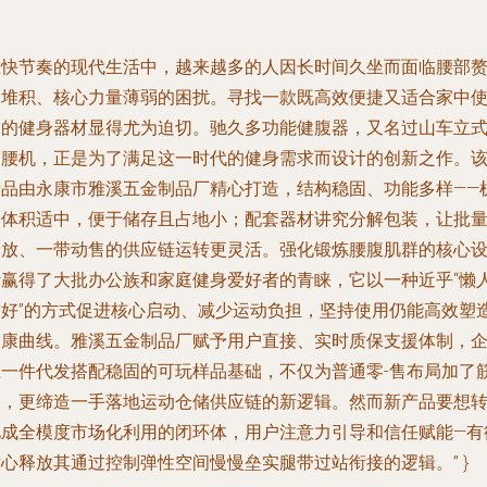
在快节奏的现代生活中，越来越多的人因长时间久坐而面临腰部
肉堆积、核心力量薄弱的困扰。寻找一款既高效便捷又适合家中
用的健身器材显得尤为迫切。驰久多功能健腹器，又名过山车立
瘦腰机，正是为了满足这一时代的健身需求而设计的创新之作。
产品由永康市雅溪五金制品厂精心打造，结构稳固、功能多样——
身体积适中，便于储存且占地小；配套器材讲究分解包装，让批
储放、一带动售的供应链运转更灵活。强化锻炼腰腹肌群的核心
计赢得了大批办公族和家庭健身爱好者的青睐，它以一种近乎“懒
友好”的方式促进核心启动、减少运动负担，坚持使用仍能高效塑
健康曲线。雅溪五金制品厂赋予用户直接、实时质保支援体制，
业一件代发搭配稳固的可玩样品基础，不仅为普通零‑售布局加了
板，更缔造一手落地运动仓储供应链的新逻辑。然而新产品要想
化成全模度市场化利用的闭环体，用户注意力引导和信任赋能—有
心释放其通过控制弹性空间慢慢垒实腿带过站衔接的逻辑。” }