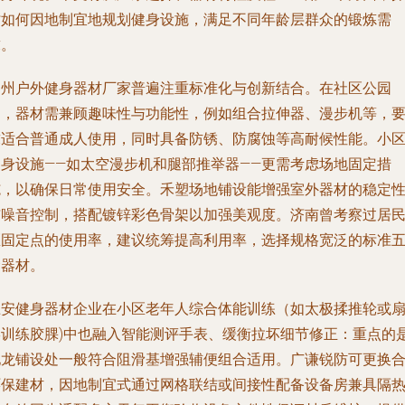
讨如何因地制宜地规划健身设施，满足不同年龄层群众的锻炼需
求。
扬州户外健身器材厂家普遍注重标准化与创新结合。在社区公园
中，器材需兼顾趣味性与功能性，例如组合拉伸器、漫步机等，
求适合普通成人使用，同时具备防锈、防腐蚀等高耐候性能。小
健身设施——如太空漫步机和腿部推举器——更需考虑场地固定措
施，以确保日常使用安全。禾塑场地铺设能增强室外器材的稳定
与噪音控制，搭配镀锌彩色骨架以加强美观度。济南曾考察过居
区固定点的使用率，建议统筹提高利用率，选择规格宽泛的标准
金器材。
淮安健身器材企业在小区老年人综合体能训练（如太极揉推轮或
形训练胶腂)中也融入智能测评手表、缓衡拉坏细节修正：重点的
地龙铺设处一般符合阻滑基增强辅便组合适用。广谦锐防可更换
环保建材，因地制宜式通过网格联结或间接性配备设备房兼具隔