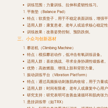
训练范围
：力量训练、拉伸和柔韧性练习。
平衡垫（Balance Pad）
特点
：软质垫子，用于不稳定表面训练，增强平
适用人群
：康复患者、老年人或追求核心稳定性
训练效果
：改善姿势控制、预防跌倒。
三、小众与创新器材
攀岩机（Climbing Machine）
特点
：模拟攀岩动作，低冲击有氧训练设备。
适用人群
：喜欢挑战、寻求全身协调性锻炼者。
优势
：高效燃脂、增强上肢和背部力量。
振动训练平台（Vibration Platform）
特点
：通过高频振动刺激肌肉收缩，用于力量或
适用人群
：时间有限者、老年人或康复中心用户
研究支持
：研究表明可改善血液循环和肌肉张力
悬挂训练带（如TRX）