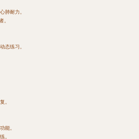
心肺耐力。
脂者。
动态练习。
复。
功能。
练。