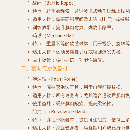
战绳（Battle Ropes）
特点
：粗重的绳索，通过波浪式动作训练上肢和
适用人群
：需要高强度间歇训练（HIIT）或减
训练效果
：提升肌肉耐力、燃烧卡路里。
药球（Medicine Ball）
特点
：重量不等的软质球体，用于投掷、旋转等
适用人群
：运动员康复训练或增强爆发力者。
应用场景
：核心训练、功能性康复。
二、辅助与康复器材
泡沫轴（Foam Roller）
特点
：圆柱形泡沫工具，用于自我筋膜放松。
适用人群
：所有健身者，尤其适合运动后肌肉恢
使用益处
：缓解肌肉酸痛、提高柔韧性。
阻力带（Resistance Bands）
特点
：弹性带状器材，提供可变阻力，便携且多
适用人群
：家庭健身者、康复期用户或旅行中训