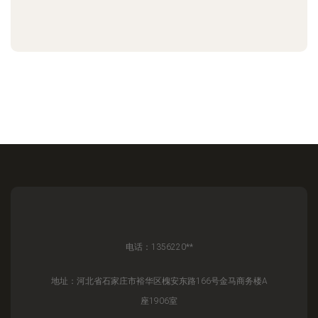
电话：1356220**
地址：河北省石家庄市裕华区槐安东路166号金马商务楼A
座1906室