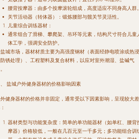
腰背按摩器
：由多个按摩滚轮组成，高度适应不同身高人群
关节活动器（转体器）
：锻炼腰部与髋关节灵活性。
儿童综合训练器材
：
通常组合了滑梯、攀爬架、吊环等元素，结构尺寸符合儿童
体工学，强调安全防护。
在盐城市场，器材材质主要为高强度钢材（表面经静电喷涂或热
锌防锈处理）、工程塑料及复合材料，以应对室外潮湿、盐碱气
候。
二、 盐城户外健身器材的价格影响因素
户外健身器材的价格并非固定，通常受以下因素影响，呈现较大
异：
器材类型与功能复杂度
：简单的单功能器材（如单杠、腰背
摩器）价格较低，一般在几百元至一千多元；多功能组合训