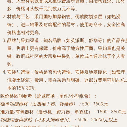
器、大型有氧设备或儿童综合游乐设施，因结构复杂、用材
多，价格可从数千元到数万元不等。
材质与工艺
：采用国标加厚钢管、优质防锈涂层（如热浸
锌）、进口轴承及耐磨配件的器材，使用寿命长，安全性高
价格也相对更高。
品牌与采购渠道
：知名品牌（如英派斯、舒华等）的产品在
量、售后上更有保障，价格高于地方性厂商。采购量也是关
键，政府或社区的大宗集中采购，单位成本通常低于个人零
购。
安装与运输
：价格是否包含运输、安装及地基硬化（如预埋
混凝土浇筑）费用，需在采购前明确。这部分费用可能占总
本的15%-30%。
大致价格区间参考（盐城市场，单件/小型组合）
：
础单功能器材（太极推手器、转腰器）：500 - 1500元
准力量/有氧器材（漫步机、蹬力器、单双杠）：1500 - 3500元
功能综合训练站（可多人同时使用）：5000 - 20000元以上