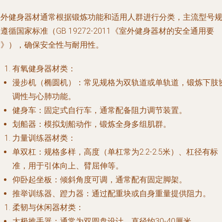
室外健身器材通常根据锻炼功能和适用人群进行分类，主流型号
遵循国家标准（GB 19272-2011《室外健身器材的安全通用要
求》），确保安全性与耐用性。
有氧健身器材类
：
漫步机（椭圆机）
：常见规格为双轨道或单轨道，锻炼下肢
调性与心肺功能。
健身车
：固定式自行车，通常配备阻力调节装置。
划船器
：模拟划船动作，锻炼全身多组肌群。
力量训练器材类
：
单双杠
：规格多样，高度（单杠常为2.2-2.5米）、杠径有标
准，用于引体向上、臂屈伸等。
仰卧起坐板
：倾斜角度可调，通常配有固定脚架。
推举训练器、蹬力器
：通过配重块或自身重量提供阻力。
柔韧与休闲器材类
：
太极推手器
：通常为双圆盘设计，直径约30-40厘米。