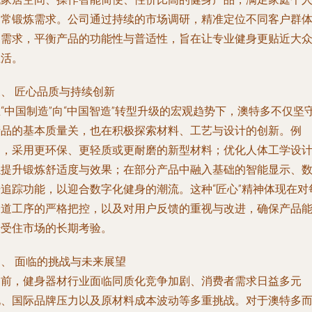
日常锻炼需求。公司通过持续的市场调研，精准定位不同客户群
的需求，平衡产品的功能性与普适性，旨在让专业健身更贴近大
生活。
、 匠心品质与持续创新
“中国制造”向“中国智造”转型升级的宏观趋势下，澳特多不仅坚
产品的基本质量关，也在积极探索材料、工艺与设计的创新。例
如，采用更环保、更轻质或更耐磨的新型材料；优化人体工学设
以提升锻炼舒适度与效果；在部分产品中融入基础的智能显示、
据追踪功能，以迎合数字化健身的潮流。这种“匠心”精神体现在对
一道工序的严格把控，以及对用户反馈的重视与改进，确保产品
经受住市场的长期考验。
四、 面临的挑战与未来展望
当前，健身器材行业面临同质化竞争加剧、消费者需求日益多元
化、国际品牌压力以及原材料成本波动等多重挑战。对于澳特多