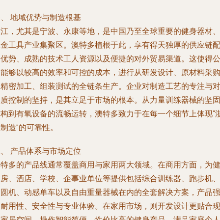
、 地域优势与制造根基
浙江，尤其是宁波、永康等地，是中国乃至全球重要的健身器材
五金工具产业集聚区。澳特多植根于此，享有得天独厚的供应链
套优势、成熟的技术工人资源以及便捷的对外贸易渠道。这使得
司能够以较高的效率和可控的成本，进行从研发设计、原材料采
到精密加工、组装测试的全链条生产。企业对制造工艺的专注与
品质控制的坚持，是其立足于市场的根本。从力量训练器械的坚
结构到有氧设备的流畅运转，澳特多致力于在每一个细节上体现“
制造”的可靠性。
、 产品体系与市场定位
澳特多的产品线通常覆盖商用与家用两大领域。在商用方面，为
身房、酒店、学校、企事业单位等提供包括综合训练器、跑步机
椭圆机、动感单车以及自由重量器械在内的全套解决方案，产品
调耐用性、安全性与专业体验。在家用市场，则开发设计更贴合
代家居空间、操作智能简便、性价比高的健身产品，满足家庭个