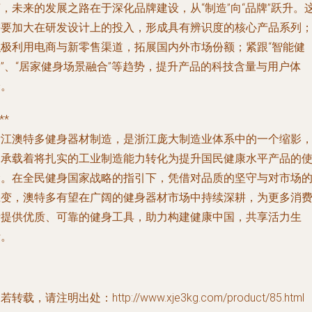
，未来的发展之路在于深化品牌建设，从“制造”向“品牌”跃升。
需要加大在研发设计上的投入，形成具有辨识度的核心产品系列
积极利用电商与新零售渠道，拓展国内外市场份额；紧跟“智能健
”、“居家健身场景融合”等趋势，提升产品的科技含量与用户体
验。
**
浙江澳特多健身器材制造，是浙江庞大制造业体系中的一个缩影
它承载着将扎实的工业制造能力转化为提升国民健康水平产品的
命。在全民健身国家战略的指引下，凭借对品质的坚守与对市场
应变，澳特多有望在广阔的健身器材市场中持续深耕，为更多消
者提供优质、可靠的健身工具，助力构建健康中国，共享活力生
活。
若转载，请注明出处：http://www.xje3kg.com/product/85.html