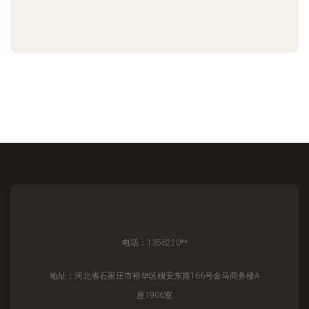
电话：1356220**
地址：河北省石家庄市裕华区槐安东路166号金马商务楼A
座1906室