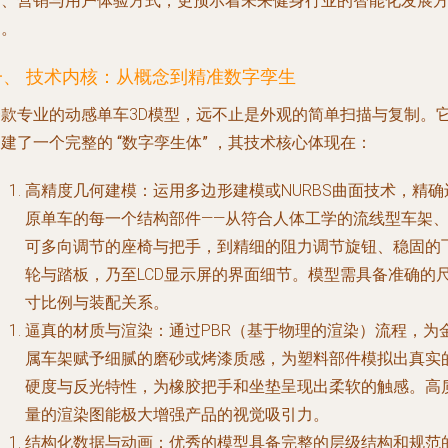
计、营销与用户体验方式，更预示着未来健身行业的智能化发展
向。
一、 技术内核：从概念到精准数字孪生
一款专业的动感单车3D模型，远不止是外观的简单扫描与复制。
构建了一个完整的
“数字孪生体”
，其技术核心体现在：
高精度几何建模
：运用多边形建模或NURBS曲面技术，精确
原单车的每一个结构部件——从符合人体工学的流线型车架
可多向调节的座椅与把手，到精细的阻力调节旋钮、稳固的
轮与踏板，乃至LCD显示屏的界面细节。模型需具备准确的
寸比例与装配关系。
逼真的材质与渲染
：通过PBR（基于物理的渲染）流程，为
属车架赋予细腻的磨砂或烤漆质感，为塑料部件模拟出真实
硬度与反光特性，为橡胶把手和坐垫呈现出柔软的触感。高
量的渲染图能极大增强产品的视觉吸引力。
结构化数据与动画
：优秀的模型具备完整的层级结构和规范