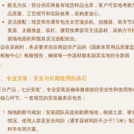
眼见为实
：部分供应商备有现货样品仓库，客户可实地考察
品质量、工艺细节和实际效果，采购更放心。
灵活搭配
：现货库存通常包含太空漫步机、扭腰器、肩关节
复器、太极推盘、双杠、腰背按摩器等主流器材，采购方可
据场地面积和预算灵活选配组合。
建议在采购时，务必要求供应商提供产品的《国家体育用品质量
督检验中心》检验报告，确保每一件器材都名副其实地符合新国
标。
三、专业安装：安全与长期使用的基石
“三分产品，七分安装”，专业安装是确保健身路径安全性和使用寿
的核心环节。一套规范的安装服务应包含：
场地勘察与规划
：安装团队应提前勘察场地，根据土质、硬
情况、使用人群及安全间距（通常器材间距不少于1.5米）制
科学布局方案。