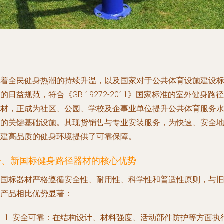
随着全民健身热潮的持续升温，以及国家对于公共体育设施建设
的日益规范，符合《GB 19272-2011》国家标准的室外健身路径
器材，正成为社区、公园、学校及企事业单位提升公共体育服务
平的关键基础设施。其现货销售与专业安装服务，为快速、安全
构建高品质的健身环境提供了可靠保障。
一、新国标健身路径器材的核心优势
新国标器材严格遵循安全性、耐用性、科学性和普适性原则，与
款产品相比优势显著：
安全可靠
：在结构设计、材料强度、活动部件防护等方面执