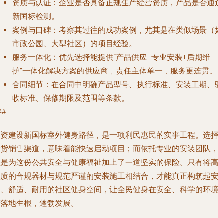
资质与认证
：企业是否具备正规生产经营资质，产品是否通
新国标检测。
案例与口碑
：考察其过往的成功案例，尤其是在类似场景（
市政公园、大型社区）的项目经验。
服务一体化
：优先选择能提供“产品供应+专业安装+后期维
护”一体化解决方案的供应商，责任主体单一，服务更连贯。
合同细节
：在合同中明确产品型号、执行标准、安装工期、
收标准、保修期限及范围等条款。
##
投资建设新国标室外健身路径，是一项利民惠民的实事工程。选
现货销售渠道，意味着能快速启动项目；而依托专业的安装团队
则是为这份公共安全与健康福祉加上了一道坚实的保险。只有将
品质的合规器材与规范严谨的安装施工相结合，才能真正构筑起
全、舒适、耐用的社区健身空间，让全民健身在安全、科学的环
下落地生根，蓬勃发展。