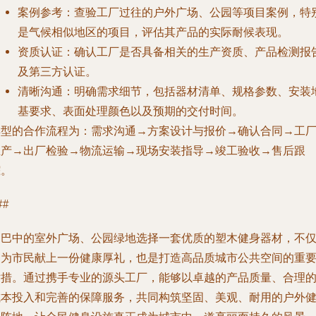
案例参考
：查验工厂过往的户外广场、公园等项目案例，特
是气候相似地区的项目，评估其产品的实际耐候表现。
资质认证
：确认工厂是否具备相关的生产资质、产品检测报
及第三方认证。
清晰沟通
：明确需求细节，包括器材清单、规格参数、安装
基要求、表面处理颜色以及预期的交付时间。
典型的合作流程为：需求沟通→方案设计与报价→确认合同→工
生产→出厂检验→物流运输→现场安装指导→竣工验收→售后跟
踪。
##
为巴中的室外广场、公园绿地选择一套优质的塑木健身器材，不
是为市民献上一份健康厚礼，也是打造高品质城市公共空间的重
举措。通过携手专业的源头工厂，能够以卓越的产品质量、合理
成本投入和完善的保障服务，共同构筑坚固、美观、耐用的户外