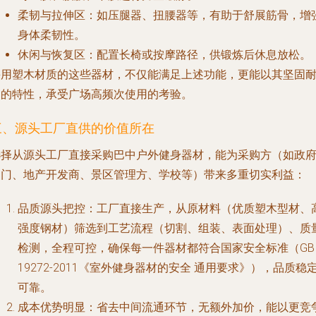
柔韧与拉伸区
：如压腿器、扭腰器等，有助于舒展筋骨，增
身体柔韧性。
休闲与恢复区
：配置长椅或按摩路径，供锻炼后休息放松。
采用塑木材质的这些器材，不仅能满足上述功能，更能以其坚固
用的特性，承受广场高频次使用的考验。
三、源头工厂直供的价值所在
选择从源头工厂直接采购巴中户外健身器材，能为采购方（如政
部门、地产开发商、景区管理方、学校等）带来多重切实利益：
品质源头把控
：工厂直接生产，从原材料（优质塑木型材、
强度钢材）筛选到工艺流程（切割、组装、表面处理）、质
检测，全程可控，确保每一件器材都符合国家安全标准（GB
19272-2011《室外健身器材的安全 通用要求》），品质稳
可靠。
成本优势明显
：省去中间流通环节，无额外加价，能以更竞