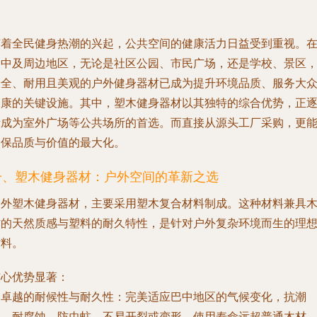
随着全民健身热潮的兴起，公共空间的健康活力日益受到重视。
巴中及周边地区，无论是社区公园、市民广场，还是学校、景区
安全、耐用且美观的户外健身器材已成为提升环境品质、服务大
健康的关键设施。其中，塑木健身器材以其独特的综合优势，正
渐成为室外广场等公共场所的首选。而直接从源头工厂采购，更
确保品质与价值的最大化。
一、塑木健身器材：户外空间的革新之选
户外塑木健身器材，主要采用塑木复合材料制成。这种材料兼具
材的天然质感与塑料的耐久特性，是针对户外复杂环境而生的理
材料。
核心优势显著：
.
卓越的耐候性与耐久性
：完美适应巴中地区的气候变化，抗潮
湿、耐腐蚀、防虫蛀，不易开裂或变形，使用寿命远超普通木材