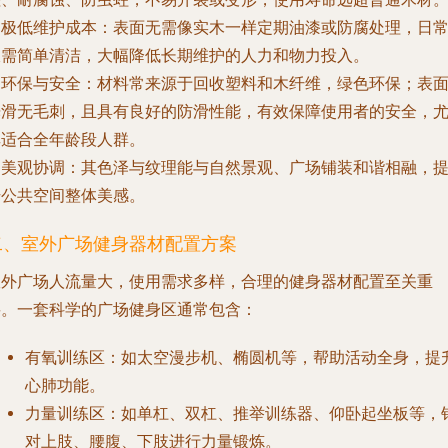
.
极低维护成本
：表面无需像实木一样定期油漆或防腐处理，日
仅需简单清洁，大幅降低长期维护的人力和物力投入。
.
环保与安全
：材料常来源于回收塑料和木纤维，绿色环保；表
光滑无毛刺，且具有良好的防滑性能，有效保障使用者的安全，
其适合全年龄段人群。
.
美观协调
：其色泽与纹理能与自然景观、广场铺装和谐相融，
升公共空间整体美感。
二、室外广场健身器材配置方案
室外广场人流量大，使用需求多样，合理的健身器材配置至关重
要。一套科学的广场健身区通常包含：
有氧训练区
：如太空漫步机、椭圆机等，帮助活动全身，提
心肺功能。
力量训练区
：如单杠、双杠、推举训练器、仰卧起坐板等，
对上肢、腰腹、下肢进行力量锻炼。